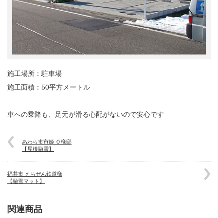
施工場所：駐車場
施工面積：50平方メートル
車への乗降も、足元が滑る心配がないので安心です
あわら市市姫 Ｏ様邸
【屋根融雪】
福井市 えちぜん鉄道様
【融雪マット】
関連商品